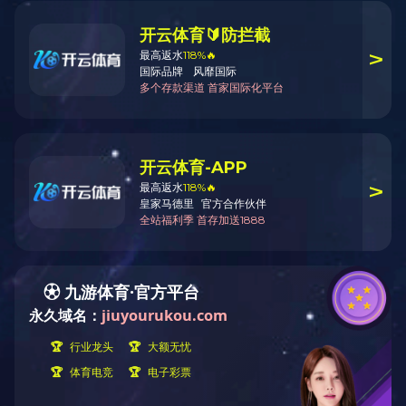
热门关键词：
蒸发器系列 |
废气处理 |
工业废气治理 |
活性炭吸附塔 
活性炭吸附塔
九游·体育(jiuyou.co
m)官方网站
PRODUCT
蒸发器系列
废气处理