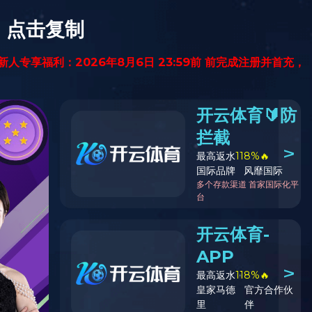
体育(jiuyou.com)官方网站
|
九游·体育(jiuyou.com)官方网站
全国服务热线：
189-6173-3200
资质荣誉
技术中心