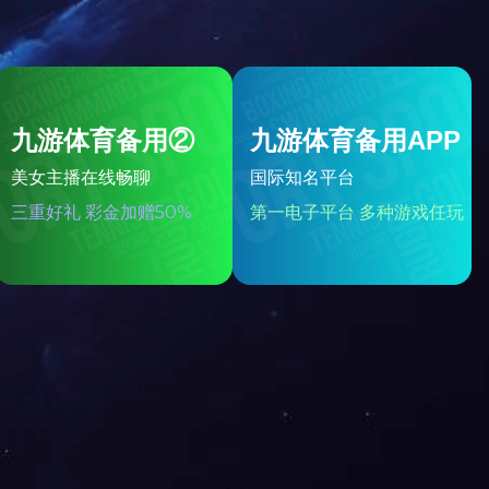
+
+
蓄热式催化燃烧（RCO）