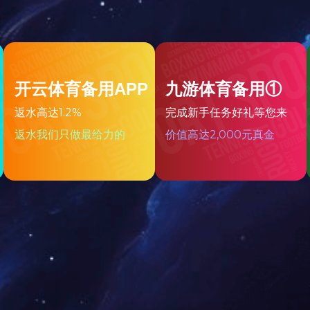
+
烧（RCO）
蓄热式催化燃烧（RCO）