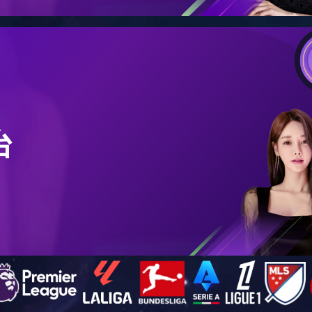
性炭吸附塔 |
喷淋塔 |
酸雾净化塔 |
蓄热式催化燃烧（RCO） |
化燃烧（RCO）
当前位置：
首页