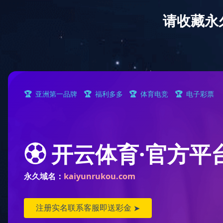
您好，欢迎进入九游·体育(jiuyou.com)官方网站官网！
网站首页
关于我们
九游·体育(j
在线留言
九游·体育(jiuyou.com)官方网