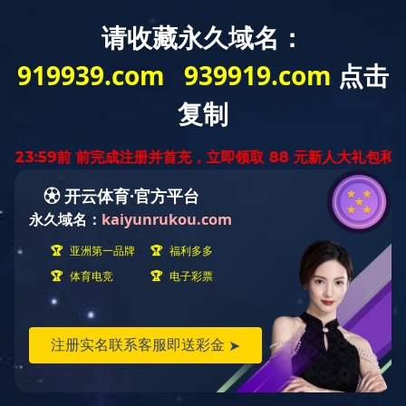
您好，欢迎进入九游·体育(jiuyou.com)官方网站官网！
网站首页
关于我们
九游·体育(jiuyou.c
在线留言
九游·体育(jiuyou.com)官方网站