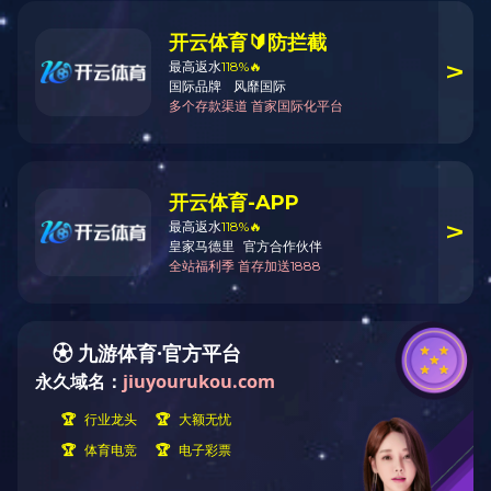
热门关键词：
蒸发器系列 |
废气处理 |
工业废气治理 |
活性炭吸附塔 
酸雾净化塔
九游·体育(jiuyou.co
m)官方网站
PRODUCT
蒸发器系列
废气处理