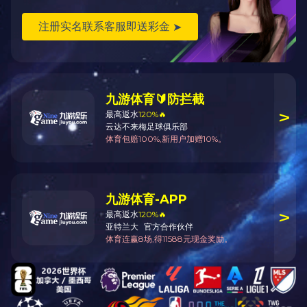
工业废气治理
活性炭吸附塔
喷淋塔
酸雾净化塔
酸雾净化塔
蓄热式催化燃烧（RCO）
九游·体育(jiuyou.com)官方
网站
contact us
全国咨询热线
189-6173-3200
九游·体育(jiuyou.com)官方网